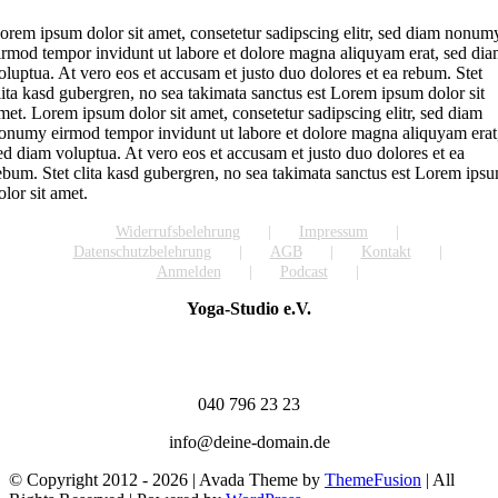
orem ipsum dolor sit amet, consetetur sadipscing elitr, sed diam nonum
irmod tempor invidunt ut labore et dolore magna aliquyam erat, sed di
oluptua. At vero eos et accusam et justo duo dolores et ea rebum. Stet
lita kasd gubergren, no sea takimata sanctus est Lorem ipsum dolor sit
met. Lorem ipsum dolor sit amet, consetetur sadipscing elitr, sed diam
onumy eirmod tempor invidunt ut labore et dolore magna aliquyam erat
ed diam voluptua. At vero eos et accusam et justo duo dolores et ea
ebum. Stet clita kasd gubergren, no sea takimata sanctus est Lorem ips
olor sit amet.
Widerrufsbelehrung
Impressum
Datenschutzbelehrung
AGB
Kontakt
Anmelden
Podcast
Yoga-Studio e.V.
Musterstraße 18
20359 Hamburg
040 796 23 23
info@deine-domain.de
© Copyright 2012 -
2026 | Avada Theme by
ThemeFusion
| All